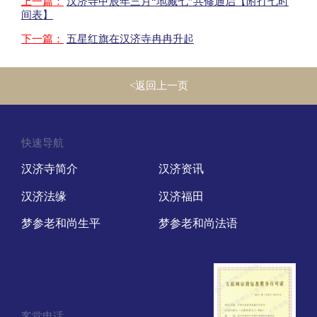
上一篇：
汉济寺甲辰年三月“地藏七”共修通启【附打七时
间表】
下一篇：
五星红旗在汉济寺冉冉升起
<返回上一页
快速导航
汉济寺简介
汉济资讯
汉济法缘
汉济福田
梦参老和尚生平
梦参老和尚法语
客堂电话