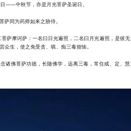
统节日——中秋节，亦是月光菩萨圣诞日。
菩萨同为药师如来之胁侍。
二菩萨摩诃萨：一名曰日光遍照，二名曰月光遍照，是彼无量
芸众生，使之免受贪、嗔、痴三毒烦恼。
感念诸佛菩萨功德，长随佛学，远离三毒，常住戒、定、慧