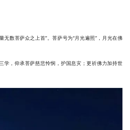
无数菩萨众之上首”。菩萨号为“月光遍照”，月光在佛
三学，
仰承菩萨慈悲怜悯，护国息灾；
更祈佛力加持世