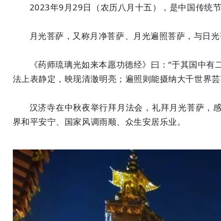
2023年9月29日（农历八月十五），是中国传
月光菩萨，又称月净菩萨、月光遍照菩萨，与日光
《药师琉璃光如来本愿功德经》曰：“于其国中有
法上表静定，映现清澈明亮；遍照则能摄纳大千世界芸
汉
济寺在中秋夜举行拜月法会，
礼拜月光菩萨，
界和平安宁、
国家风
调雨顺、众生安居乐业。