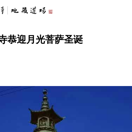
济寺恭迎月光菩萨圣诞